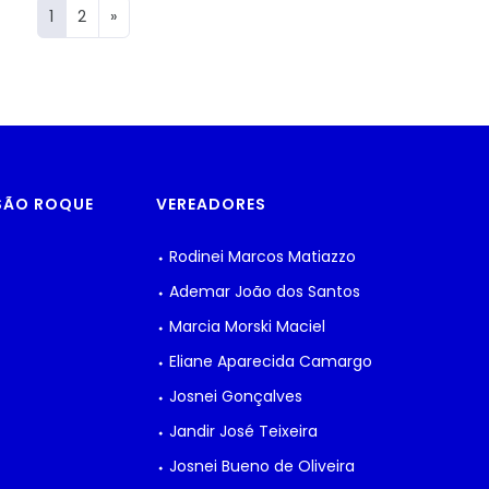
1
2
»
 SÃO ROQUE
VEREADORES
⬩ Rodinei Marcos Matiazzo
⬩ Ademar João dos Santos
⬩ Marcia Morski Maciel
⬩ Eliane Aparecida Camargo
⬩ Josnei Gonçalves
⬩ Jandir José Teixeira
⬩ Josnei Bueno de Oliveira