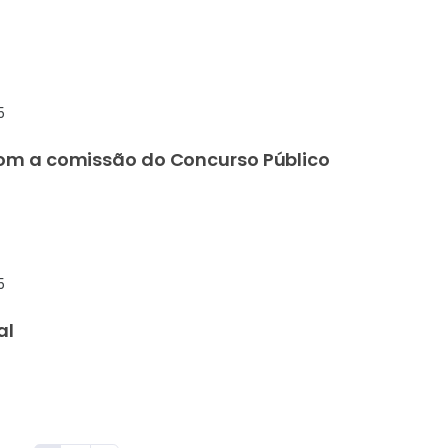
5
om a comissão do Concurso Público
5
al